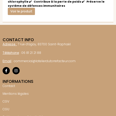
chlorophylle ✔️ Contribue à la perte de poids ✔️ Préserve le
système de défenses immunitaires
Voir le produit
CONTACT INFO
Adresse :
7 rue d’agay, 83700 Saint-Raphaël
Téléphone
:
06 81 21 21 88
Email
:
commercial@latelierdutorrefacteur.com
INFORMATIONS
Contact
Mentions légales
CGV
CGU