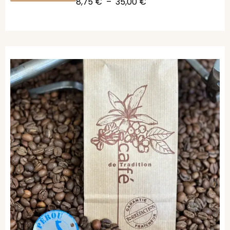
8,75
€
–
35,00
€