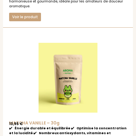
harmonieuse et gourmande, idéale pour les amateurs de douceur
aromatique.
Voir le produit
MATCHA VANILLE – 30g
13,95
€
✔️ Énergie durable et équilibrée ✔️ Optimise la concentration
et la lucidité ✔️ Nombreux antioxydants, vitamines et