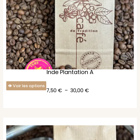
Inde Plantation A
Voir les options
7,50
€
–
30,00
€