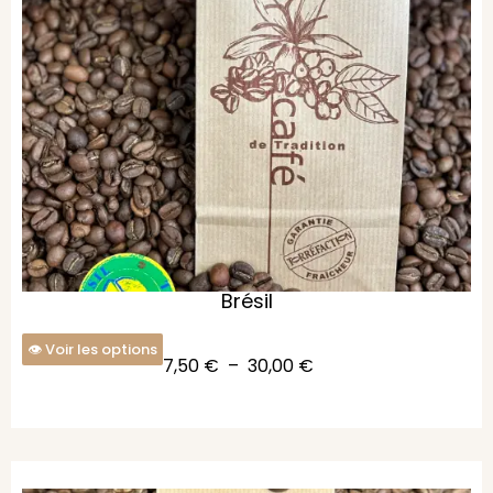
Brésil
Voir les options
7,50
€
–
30,00
€