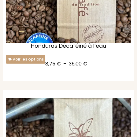
Honduras Décaféiné à l’eau
Voir les options
8,75
€
–
35,00
€