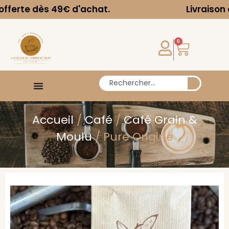
49€ d'achat.
Livraison offerte dès 
0
Accueil
/
Café
/
Café Grain &
Moulu
/ Pure Origine