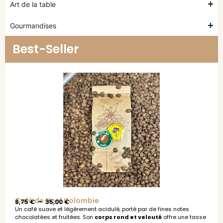
Art de la table
Gourmandises
Best-Seller
Café de Noel Colombie
8,75
€
–
35,00
€
Un café suave et légèrement acidulé, porté par de fines notes
chocolatées et fruitées. Son
corps rond et velouté
offre une tasse