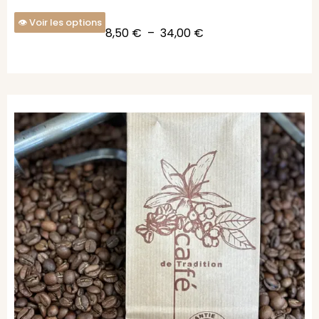
Voir les options
8,50
€
–
34,00
€