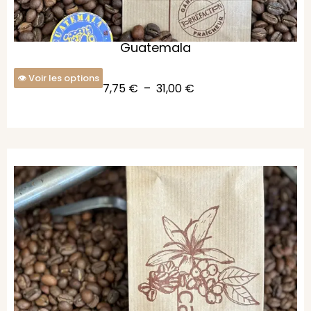
Guatemala
Voir les options
7,75
€
–
31,00
€