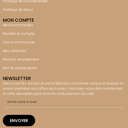
Politique de confidentialité
Politique de retour
MON COMPTE
Mes commandes
Modifier le compte
Voir la commande
Mes adresses
Moyens de paiement
Mot de passe perdu
NEWSLETTER
Découvrez les secrets d’une torréfaction artisanale unique et recevez en
avant-première nos offres exclusives ! Inscrivez-vous dès maintenant
à notre newsletter pour enrichir votre passion du café.
ENVOYER