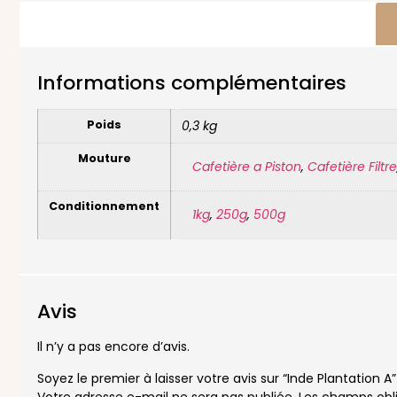
Informations complémentaires
Poids
0,3 kg
Mouture
Cafetière a Piston
,
Cafetière Filtre
Conditionnement
1kg
,
250g
,
500g
Avis
Il n’y a pas encore d’avis.
Soyez le premier à laisser votre avis sur “Inde Plantation A”
Votre adresse e-mail ne sera pas publiée.
Les champs obli