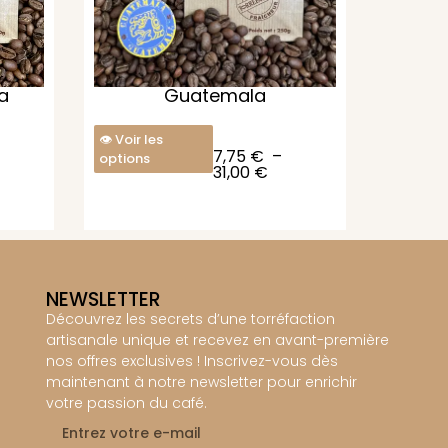
a
Guatemala
Voir les
7,75
€
–
options
31,00
€
NEWSLETTER
Découvrez les secrets d’une torréfaction
artisanale unique et recevez en avant-première
nos offres exclusives ! Inscrivez-vous dès
maintenant à notre newsletter pour enrichir
votre passion du café.