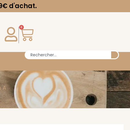
.
0
n A