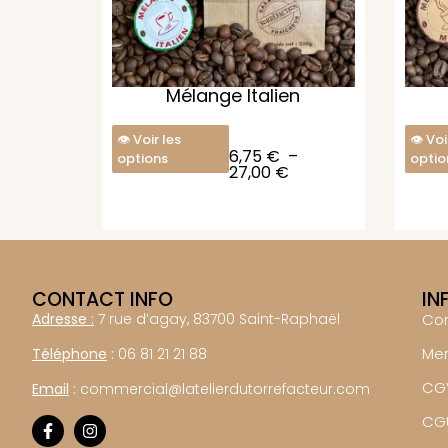
Mélange Italien
Voir les
Voi
6,75
€
–
options
optio
27,00
€
CONTACT INFO
IN
Adresse :
7 rue d’agay, 83700 Saint-Raphaël
Co
Men
Téléphone
:
06 81 21 21 88
CG
Email
:
commercial@latelierdutorrefacteur.com
CG