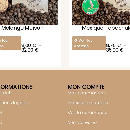
Mélange Maison
Mexique Tapachul
r les
Voir les
8,00
€
–
8,75
€
–
ns
options
32,00
€
35,00
€
FORMATIONS
MON COMPTE
ntact
Mes commandes
tions légales
Modifier le compte
V
Voir la commande
U
Mes adresses