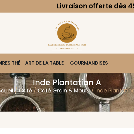
Livraison offerte dès 49€ d'achat
IRES THÉ
ART DE LA TABLE
GOURMANDISES
Inde Plantation A
cueil
/
Café
/
Café Grain & Moulu
/ Inde Plantatio