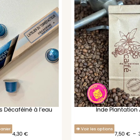
 Décaféiné à l’eau
Inde Plantation
panier
Voir les options
4,30
€
7,50
€
–