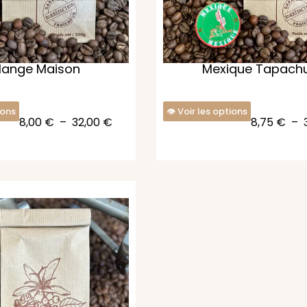
lange Maison
Mexique Tapach
ions
Voir les options
8,00
€
–
32,00
€
8,75
€
–