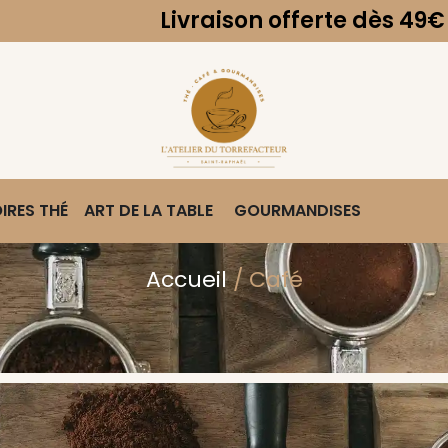
n offerte dès 49€ d'achat.
IRES THÉ
ART DE LA TABLE
GOURMANDISES
Accueil
/ Café