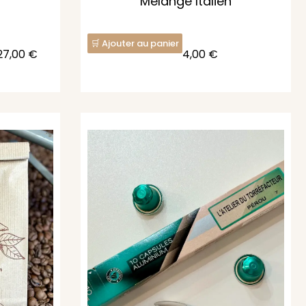
n
Mélange Italien
Ajouter au panier
27,00
€
4,00
€