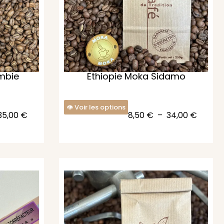
mbie
Ethiopie Moka Sidamo
Voir les options
35,00
€
8,50
€
–
34,00
€