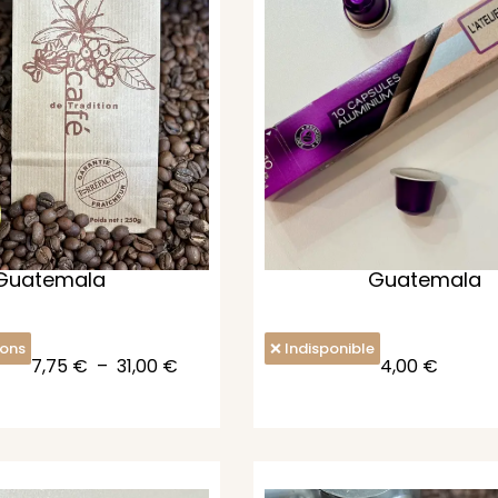
Guatemala
Guatemala
ions
Indisponible
7,75
€
–
31,00
€
4,00
€