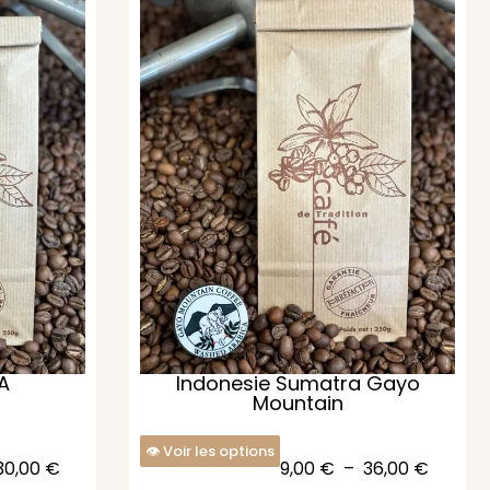
 A
Indonesie Sumatra Gayo
Mountain
Voir les options
30,00
€
9,00
€
–
36,00
€