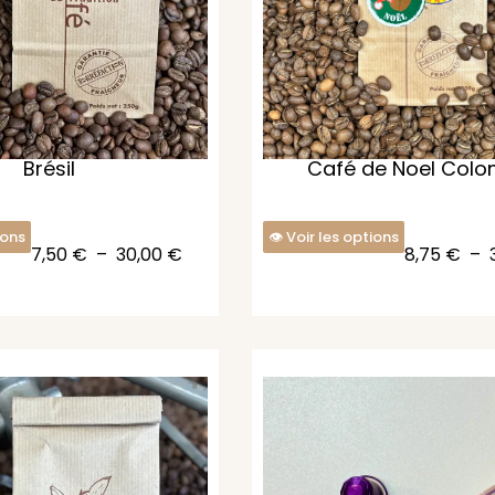
Brésil
Café de Noel Colo
ions
Voir les options
7,50
€
–
30,00
€
8,75
€
–