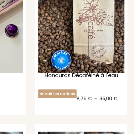
Honduras Décaféiné à l’eau
Voir les options
8,75
€
–
35,00
€