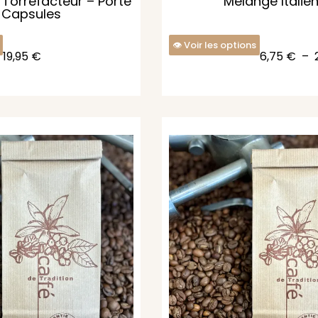
u Torréfacteur – Porte
Mélange Italie
Capsules
Voir les options
19,95
€
6,75
€
–