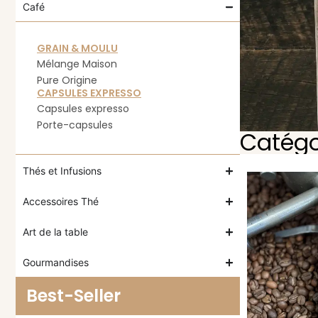
Café
GRAIN & MOULU
Mélange Maison
Pure Origine
CAPSULES EXPRESSO
Capsules expresso
Porte-capsules
Catégo
Thés et Infusions
Accessoires Thé
Art de la table
Gourmandises
Best-Seller