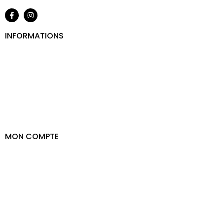
INFORMATIONS
Contact
Mentions légales
CGV
CGU
Politique de confidentialité
Politique de retour
MON COMPTE
Mes commandes
Modifier le compte
Voir la commande
Mes adresses
Moyens de paiement
Mot de passe perdu