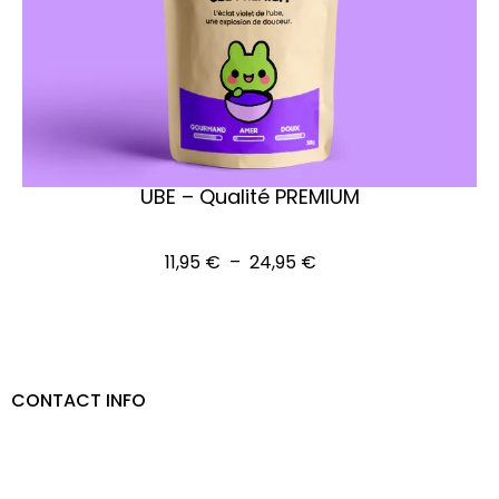
UBE – Qualité PREMIUM
Voir les options
11,95
€
–
24,95
€
CONTACT INFO
Adresse :
7 rue d’agay, 83700 Saint-Raphaël
Téléphone
:
06 81 21 21 88
Email
:
commercial@latelierdutorrefacteur.com