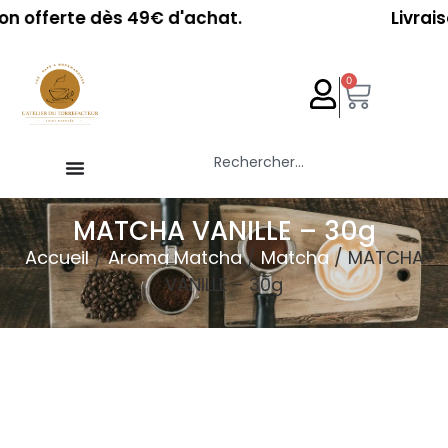
offerte dès 49€ d'achat.
Livraison 
0
MATCHA VANILLE – 30g
Accueil
/
Aroma Matcha
/
Matcha
/ MATCHA
VANILLE – 30g