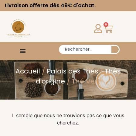
Livraison offerte dès 49€ d'achat.
0
Accueil
/
Palais des Thés
/
Thés
d'origine
/ Thé Vert
Il semble que nous ne trouvions pas ce que vous
cherchez.