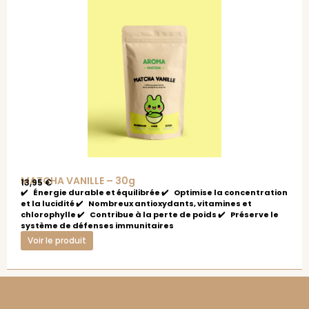
MATCHA VANILLE – 30g
13,95
€
✔️ Énergie durable et équilibrée ✔️ Optimise la concentration
et la lucidité ✔️ Nombreux antioxydants, vitamines et
chlorophylle ✔️ Contribue à la perte de poids ✔️ Préserve le
système de défenses immunitaires
Voir le produit