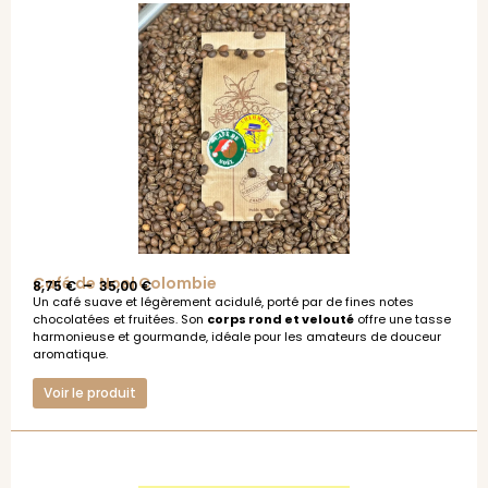
Café de Noel Colombie
8,75
€
–
35,00
€
Un café suave et légèrement acidulé, porté par de fines notes
chocolatées et fruitées. Son
corps rond et velouté
offre une tasse
harmonieuse et gourmande, idéale pour les amateurs de douceur
aromatique.
Voir le produit