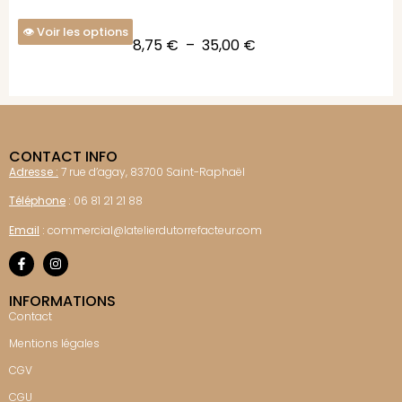
Voir les options
8,75
€
–
35,00
€
CONTACT INFO
Adresse :
7 rue d’agay, 83700 Saint-Raphaël
Téléphone
:
06 81 21 21 88
Email
:
commercial@latelierdutorrefacteur.com
INFORMATIONS
Contact
Mentions légales
CGV
CGU