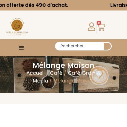
rte dès 49€ d'achat.
Livraison offe
0
Mélange Maison
Accueil
/
Café
/
Café Grain &
Moulu
/ Mélange Maison