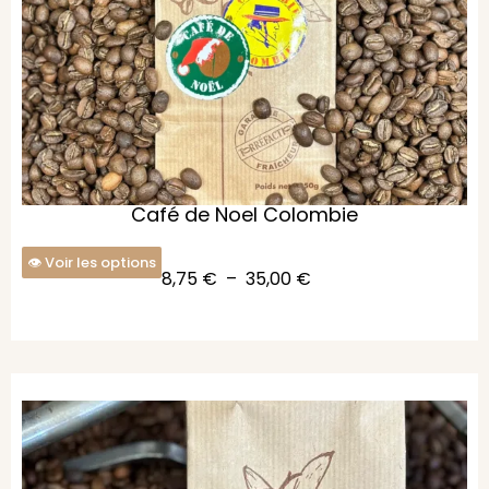
Café de Noel Colombie
Voir les options
8,75
€
–
35,00
€