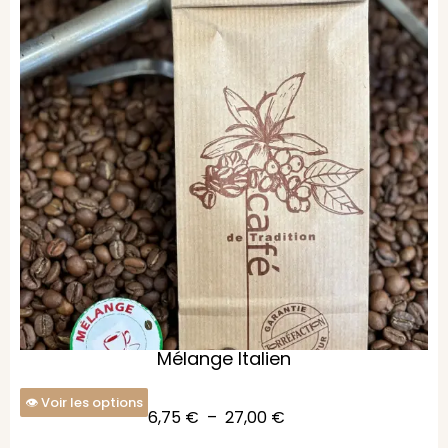
Mélange Italien
Voir les options
6,75
€
–
27,00
€