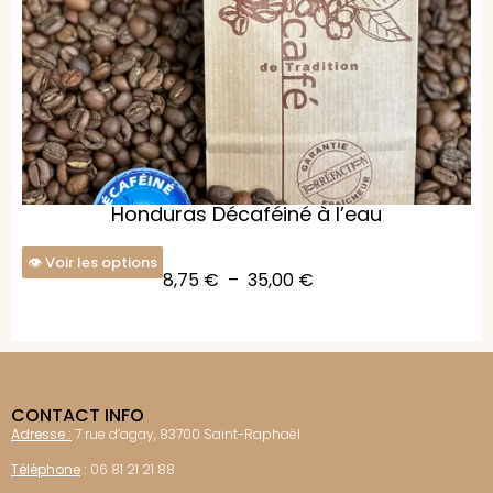
Honduras Décaféiné à l’eau
Voir les options
8,75
€
–
35,00
€
CONTACT INFO
Adresse :
7 rue d’agay, 83700 Saint-Raphaël
Téléphone
:
06 81 21 21 88