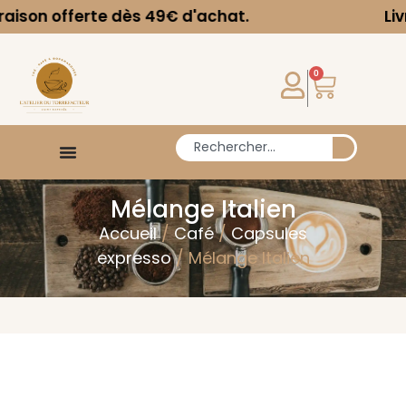
offerte dès 49€ d'achat.
Livraison 
0
Mélange Italien
Accueil
/
Café
/
Capsules
expresso
/ Mélange Italien