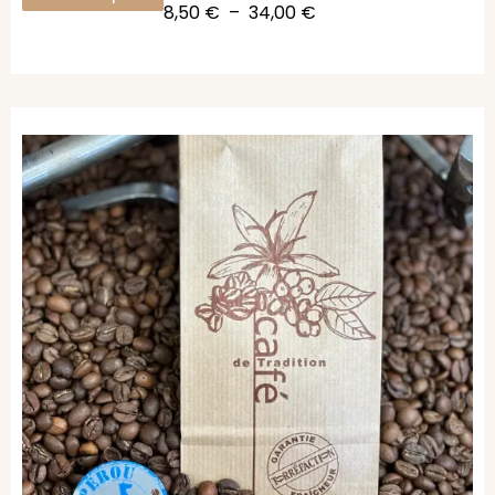
8,50
€
–
34,00
€