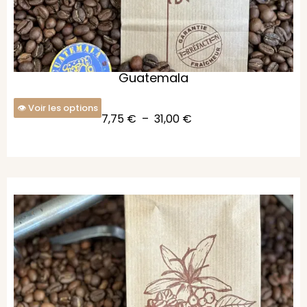
Guatemala
Voir les options
7,75
€
–
31,00
€