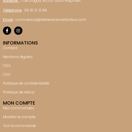
Adresse :
7 rue d’agay, 83700 Saint-Raphaël
Téléphone
:
06 81 21 21 88
Email
:
commercial@latelierdutorrefacteur.com
INFORMATIONS
Contact
Mentions légales
CGV
CGU
Politique de confidentialité
Politique de retour
MON COMPTE
Mes commandes
Modifier le compte
Voir la commande