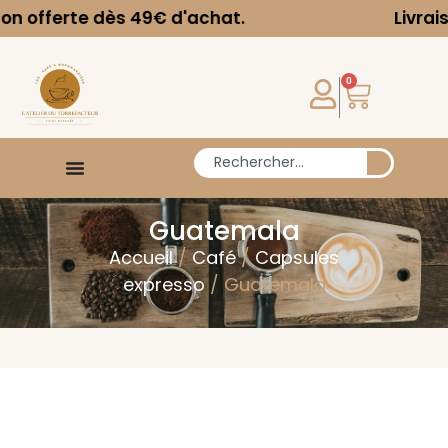
erte dès 49€ d'achat.
Livraison off
0
Guatemala
Accueil
/
Café
/
Capsules
expresso
/ Guatemala