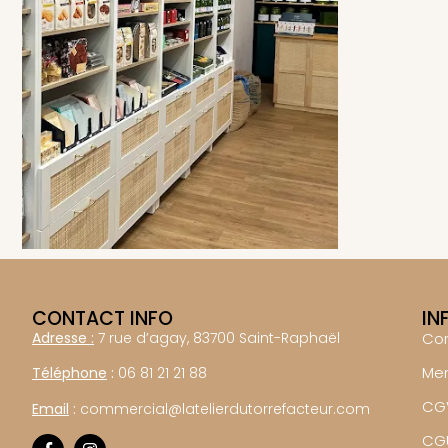
CONTACT INFO
IN
Adresse :
7 rue d’agay, 83700 Saint-Raphaël
Co
Men
Téléphone
:
06 81 21 21 88
CG
Email
:
commercial@latelierdutorrefacteur.com
CG