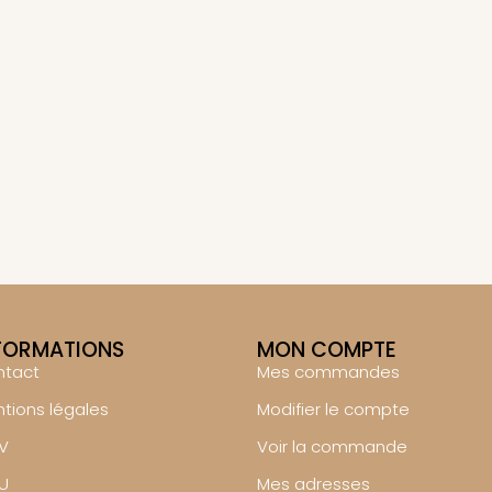
FORMATIONS
MON COMPTE
ntact
Mes commandes
tions légales
Modifier le compte
V
Voir la commande
U
Mes adresses