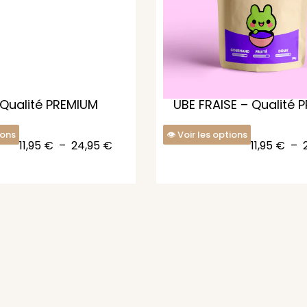
 Qualité PREMIUM
UBE FRAISE – Qualité 
ions
Voir les options
11,95
€
–
24,95
€
11,95
€
–