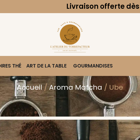
Livraison offerte dès 49€ d'
IRES THÉ
ART DE LA TABLE
GOURMANDISES
Accueil
/
Aroma Matcha
/ Ube