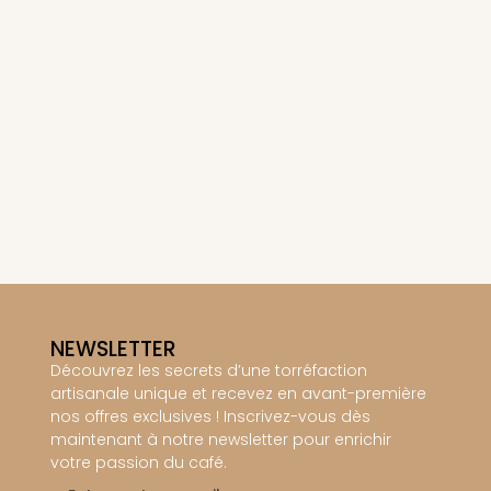
NEWSLETTER
Découvrez les secrets d’une torréfaction
artisanale unique et recevez en avant-première
nos offres exclusives ! Inscrivez-vous dès
maintenant à notre newsletter pour enrichir
votre passion du café.