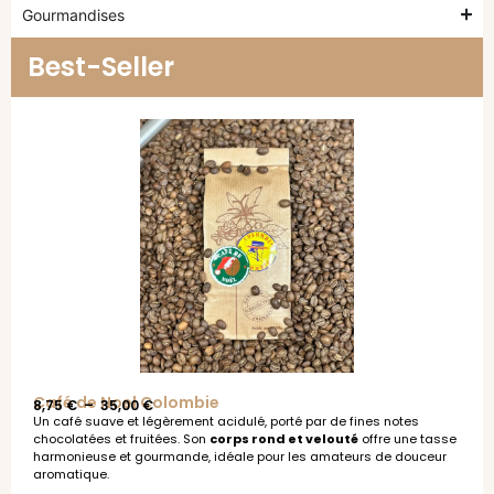
Gourmandises
Best-Seller
Café de Noel Colombie
8,75
€
–
35,00
€
Un café suave et légèrement acidulé, porté par de fines notes
chocolatées et fruitées. Son
corps rond et velouté
offre une tasse
harmonieuse et gourmande, idéale pour les amateurs de douceur
aromatique.