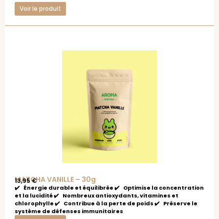
Voir le produit
MATCHA VANILLE – 30g
13,95
€
✔️ Énergie durable et équilibrée ✔️ Optimise la concentration
et la lucidité ✔️ Nombreux antioxydants, vitamines et
chlorophylle ✔️ Contribue à la perte de poids ✔️ Préserve le
système de défenses immunitaires