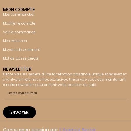
MON COMPTE
Mes commandes
Modifier le compte
Voir la commande
Mes adresses
Moyens de paiement
Mot de passe perdu
NEWSLETTER
Découvrez les secrets d’une torréfaction artisanale unique et recevez en
avant-première nos offres exclusives ! Inscrivez-vous dès maintenant
à notre newsletter pour enrichir votre passion du café.
ENVOYER
Conçu avec passion par
L’Agence Berria