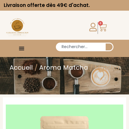
ivraison offerte dès 49€ d'achat.
L
0
Accueil
/
Aroma Matcha
/ Matcha