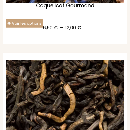
Coquelicot Gourmand
Voir les options
6,50
€
–
12,00
€