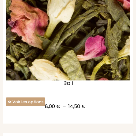
Bali
Voir les options
8,00
€
–
14,50
€