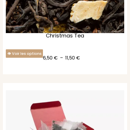
Christmas Tea
Voir les options
6,50
€
–
11,50
€