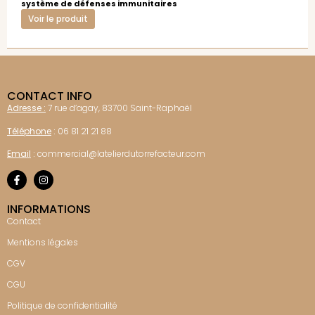
système de défenses immunitaires
Voir le produit
CONTACT INFO
Adresse :
7 rue d’agay, 83700 Saint-Raphaël
Téléphone
:
06 81 21 21 88
Email
:
commercial@latelierdutorrefacteur.com
INFORMATIONS
Contact
Mentions légales
CGV
CGU
Politique de confidentialité