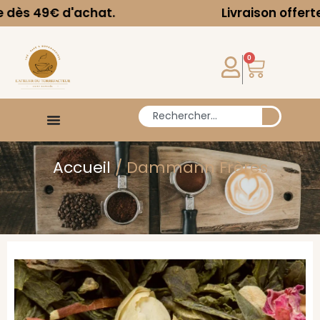
t.
Livraison offerte dès 49€ d'acha
0
Accueil
/ Dammann Frères