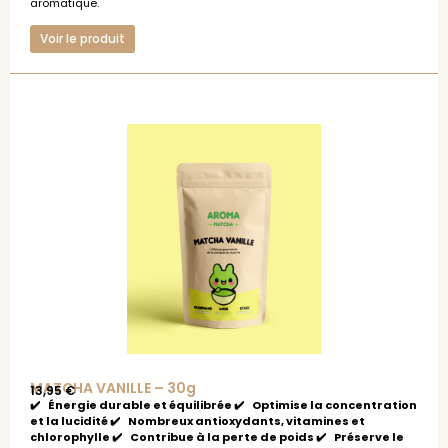
aromatique.
Voir le produit
MATCHA VANILLE – 30g
13,95
€
✔️ Énergie durable et équilibrée ✔️ Optimise la concentration
et la lucidité ✔️ Nombreux antioxydants, vitamines et
chlorophylle ✔️ Contribue à la perte de poids ✔️ Préserve le