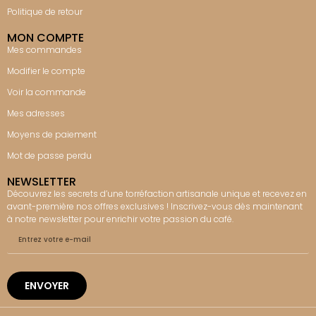
Politique de retour
MON COMPTE
Mes commandes
Modifier le compte
Voir la commande
Mes adresses
Moyens de paiement
Mot de passe perdu
NEWSLETTER
Découvrez les secrets d’une torréfaction artisanale unique et recevez en
avant-première nos offres exclusives ! Inscrivez-vous dès maintenant
à notre newsletter pour enrichir votre passion du café.
ENVOYER