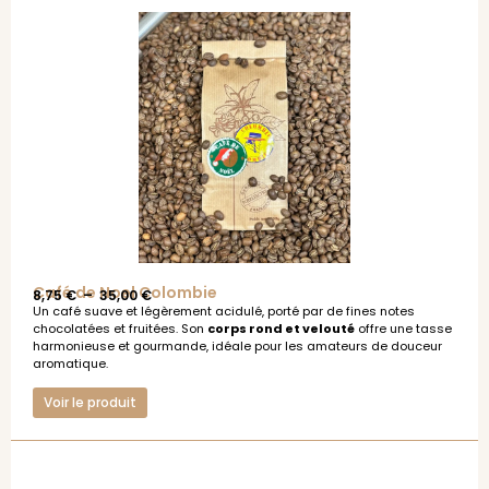
Café de Noel Colombie
8,75
€
–
35,00
€
Un café suave et légèrement acidulé, porté par de fines notes
chocolatées et fruitées. Son
corps rond et velouté
offre une tasse
harmonieuse et gourmande, idéale pour les amateurs de douceur
aromatique.
Voir le produit