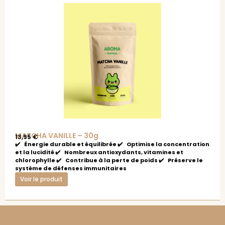
MATCHA VANILLE – 30g
13,95
€
✔️ Énergie durable et équilibrée ✔️ Optimise la concentration
et la lucidité ✔️ Nombreux antioxydants, vitamines et
chlorophylle ✔️ Contribue à la perte de poids ✔️ Préserve le
système de défenses immunitaires
Voir le produit