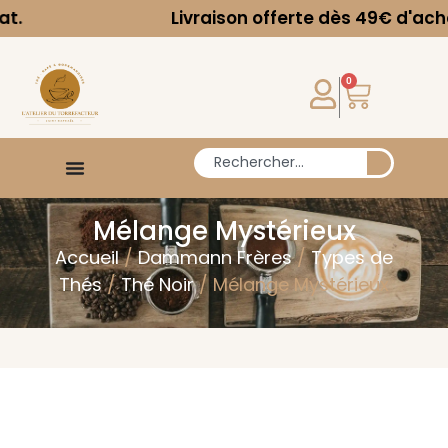
Livraison offerte dès 49€ d'achat.
0
Mélange Mystérieux
Accueil
/
Dammann Frères
/
Types de
Thés
/
Thé Noir
/ Mélange Mystérieux