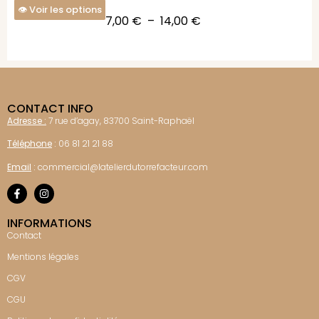
Voir les options
7,00
€
–
14,00
€
CONTACT INFO
Adresse :
7 rue d’agay, 83700 Saint-Raphaël
Téléphone
:
06 81 21 21 88
Email
:
commercial@latelierdutorrefacteur.com
INFORMATIONS
Contact
Mentions légales
CGV
CGU