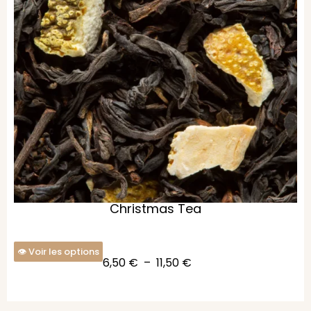
Christmas Tea
Voir les options
6,50
€
–
11,50
€