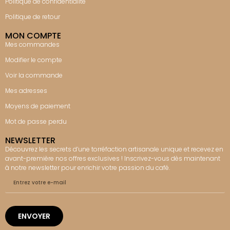
Politique de confidentialité
Politique de retour
MON COMPTE
Mes commandes
Modifier le compte
Voir la commande
Mes adresses
Moyens de paiement
Mot de passe perdu
NEWSLETTER
Découvrez les secrets d’une torréfaction artisanale unique et recevez en
avant-première nos offres exclusives ! Inscrivez-vous dès maintenant
à notre newsletter pour enrichir votre passion du café.
ENVOYER