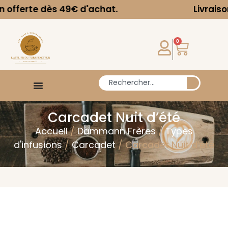
rte dès 49€ d'achat.
Livraison offe
0
Carcadet Nuit d’été
Accueil
/
Dammann Frères
/
Types
d'infusions
/
Carcadet
/ Carcadet Nuit d’été