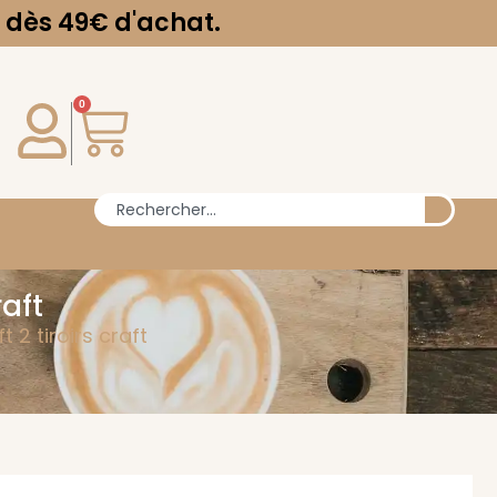
 d'achat.
0
raft
 2 tiroirs craft