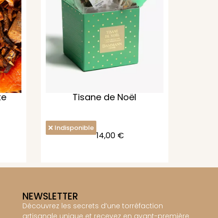
ke
Tisane de Noël
Indisponible
14,00
€
NEWSLETTER
Découvrez les secrets d’une torréfaction
artisanale unique et recevez en avant-première