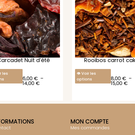
arcadet Nuit d’été
Rooibos carrot ca
r les
Voir les
6,00
€
–
8,00
€
–
ns
options
14,00
€
15,00
€
FORMATIONS
MON COMPTE
ntact
Mes commandes