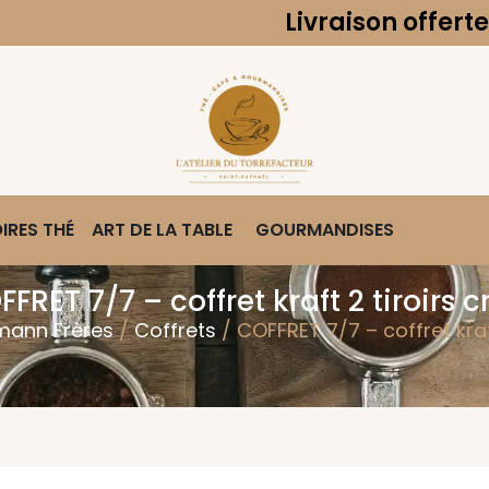
Livraison offerte dès 49€
IRES THÉ
ART DE LA TABLE
GOURMANDISES
FRET 7/7 – coffret kraft 2 tiroirs c
ann Frères
/
Coffrets
/ COFFRET 7/7 – coffret kraft