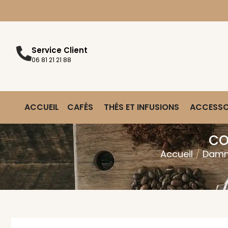
Service Client
06 81 21 21 88
ACCUEIL
CAFÉS
THÉS ET INFUSIONS
ACCESSO
COF
Accueil
/
Damm