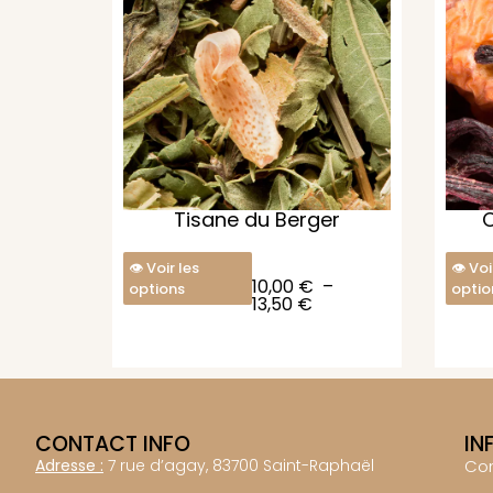
Tisane du Berger
C
Voir les
Voi
10,00
€
–
options
optio
13,50
€
CONTACT INFO
IN
Adresse :
7 rue d’agay, 83700 Saint-Raphaël
Co