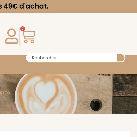
chat.
0
 inox