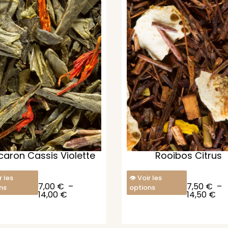
aron Cassis Violette
Rooibos Citrus
r les
Voir les
7,00
€
–
7,50
€
–
ns
options
14,00
€
14,50
€