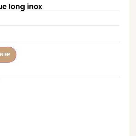
ue long inox
NIER
x