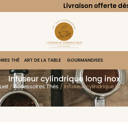
Livraison offerte dès 49€ d'a
IRES THÉ
ART DE LA TABLE
GOURMANDISES
Infuseur cylindrique long inox
ueil
/
Accessoires Thés
/ Infuseur cylindrique long