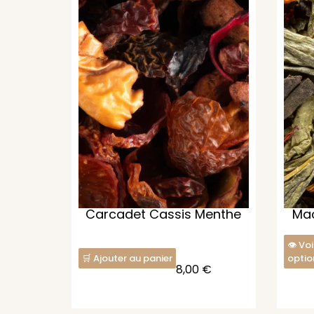
Carcadet Cassis Menthe
Mac
Voi
Ajouter au panier
optio
8,00
€