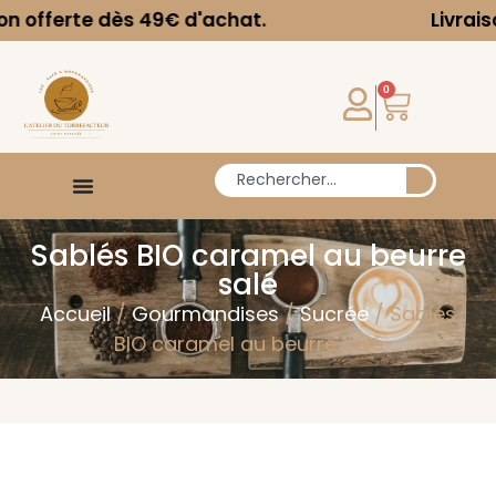
erte dès 49€ d'achat.
Livraison off
0
Sablés BIO caramel au beurre
salé
Accueil
/
Gourmandises
/
Sucrée
/ Sablés
BIO caramel au beurre salé