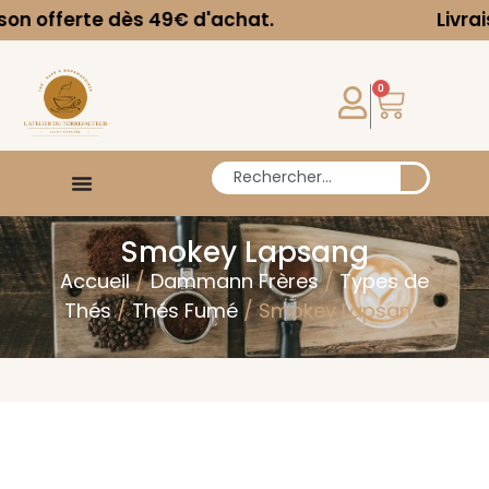
fferte dès 49€ d'achat.
Livraison o
0
Smokey Lapsang
Accueil
/
Dammann Frères
/
Types de
Thés
/
Thés Fumé
/ Smokey Lapsang