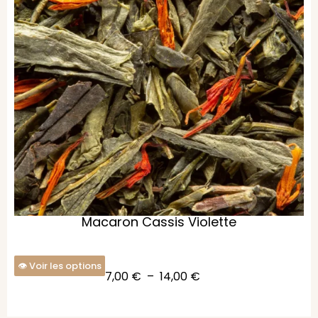
Macaron Cassis Violette
Voir les options
7,00
€
–
14,00
€