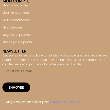
MON COMPTE
Mes commandes
Modifier le compte
Voir la commande
Mes adresses
Moyens de paiement
Mot de passe perdu
NEWSLETTER
Découvrez les secrets d’une torréfaction artisanale unique et recevez en
avant-première nos offres exclusives ! Inscrivez-vous dès maintenant
à notre newsletter pour enrichir votre passion du café.
ENVOYER
Conçu avec passion par
L’Agence Berria