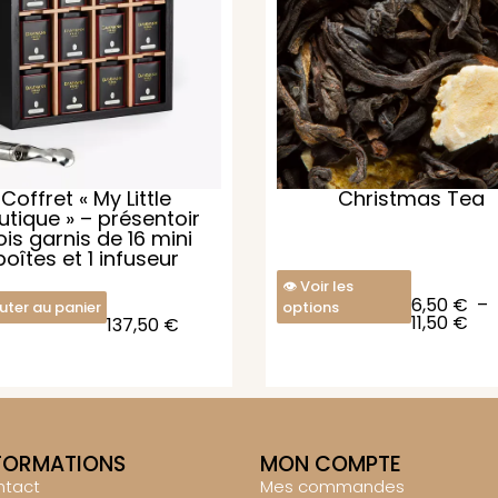
Coffret « My Little
Christmas Tea
utique » – présentoir
ois garnis de 16 mini
boîtes et 1 infuseur
Voir les
6,50
€
–
uter au panier
options
11,50
€
137,50
€
FORMATIONS
MON COMPTE
ntact
Mes commandes