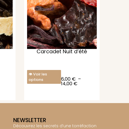
Carcadet Nuit d’été
Voir les
6,00
€
–
options
14,00
€
NEWSLETTER
Découvrez les secrets d’une torréfaction