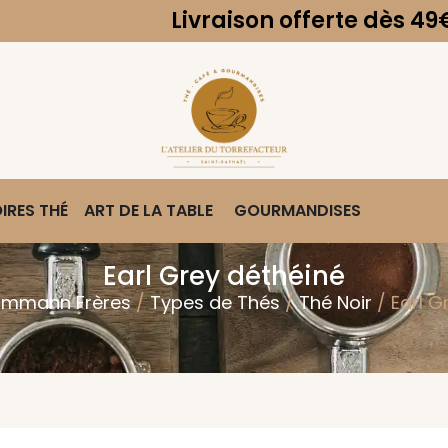
Livraison offerte dès 49€ d'achat.
IRES THÉ
ART DE LA TABLE
GOURMANDISES
Earl Grey déthéiné
mmann Frères
/
Types de Thés
/
Thé Noir
/ Earl G