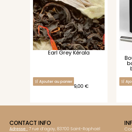
Earl Grey Kérala
Bo
b
Ajouter au panier
Ajo
9,00
€
CONTACT INFO
IN
Adresse :
7 rue d’agay, 83700 Saint-Raphaël
Co