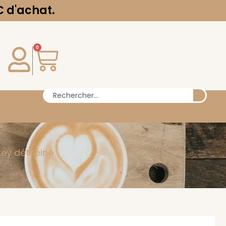
0
rey déthéiné