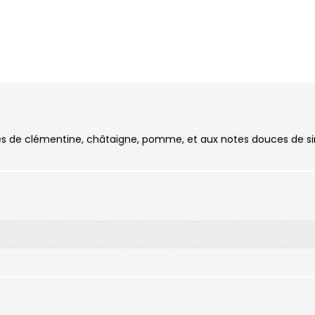
tion
Informations complémentaires
és de clémentine, châtaigne, pomme, et aux notes douces de sir