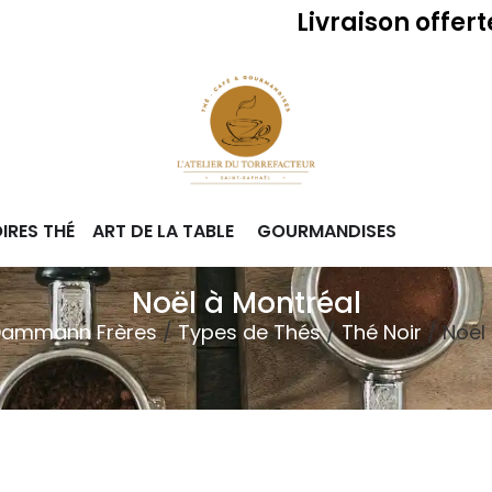
Livraison offerte dès 49
IRES THÉ
ART DE LA TABLE
GOURMANDISES
Noël à Montréal
ammann Frères
/
Types de Thés
/
Thé Noir
/ Noël