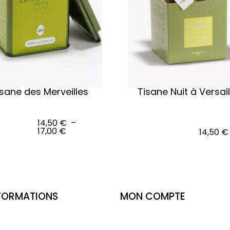
isane des Merveilles
Tisane Nuit à Versail
r les
14,50
€
–
ns
Ajouter au panier
17,00
€
14,50
€
FORMATIONS
MON COMPTE
ntact
Mes commandes
tions légales
Modifier le compte