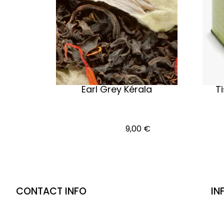
Earl Grey Kérala
T
Voi
Ajouter au panier
optio
9,00
€
CONTACT INFO
IN
Adresse :
7 rue d’agay, 83700 Saint-Raphaël
Co
Men
Téléphone
:
06 81 21 21 88