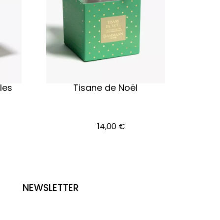
les
Tisane de Noël
Indisponible
14,00
€
NEWSLETTER
Découvrez les secrets d’une torréfaction
artisanale unique et recevez en avant-première
nos offres exclusives ! Inscrivez-vous dès