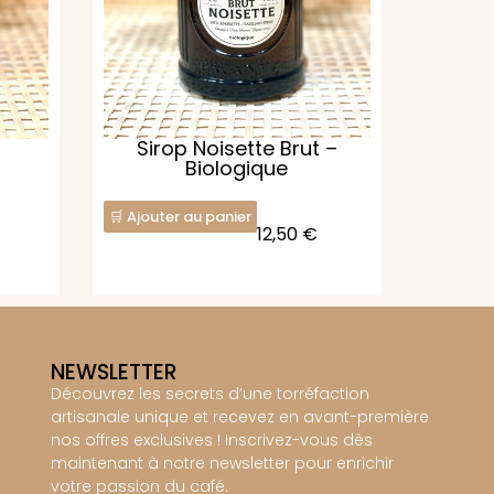
Sirop Noisette Brut –
Biologique
Ajouter au panier
12,50
€
NEWSLETTER
Découvrez les secrets d’une torréfaction
artisanale unique et recevez en avant-première
nos offres exclusives ! Inscrivez-vous dès
maintenant à notre newsletter pour enrichir
votre passion du café.