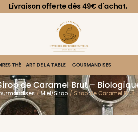
n offerte dès 49€ d'achat.
IRES THÉ
ART DE LA TABLE
GOURMANDISES
Sirop de Caramel Brut – Biologiqu
ourmandises
/
Miel/Sirop
/ Sirop de Caramel Brut 