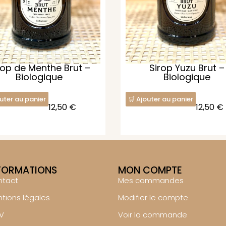
rop de Menthe Brut –
Sirop Yuzu Brut –
Biologique
Biologique
uter au panier
Ajouter au panier
12,50
€
12,50
€
FORMATIONS
MON COMPTE
ntact
Mes commandes
tions légales
Modifier le compte
V
Voir la commande