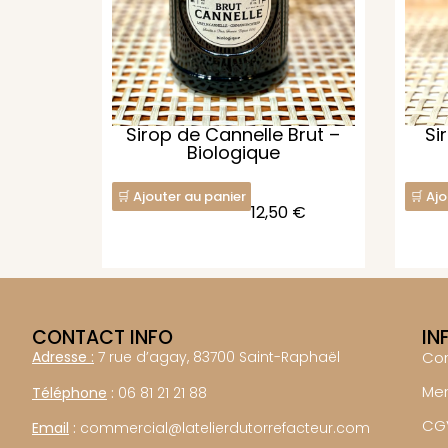
Sirop de Cannelle Brut –
Si
Biologique
Ajouter au panier
Ajo
12,50
€
CONTACT INFO
IN
Adresse :
7 rue d’agay, 83700 Saint-Raphaël
Co
Men
Téléphone
:
06 81 21 21 88
CG
Email
:
commercial@latelierdutorrefacteur.com